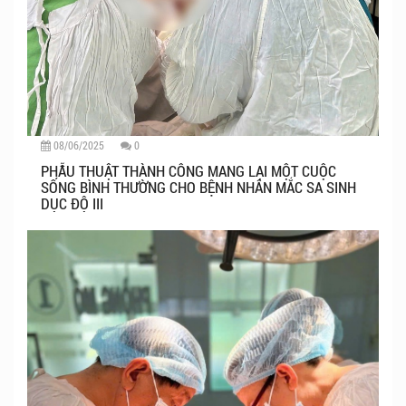
08/06/2025
0
PHẪU THUẬT THÀNH CÔNG MANG LẠI MỘT CUỘC
SỐNG BÌNH THƯỜNG CHO BỆNH NHÂN MẮC SA SINH
DỤC ĐỘ III