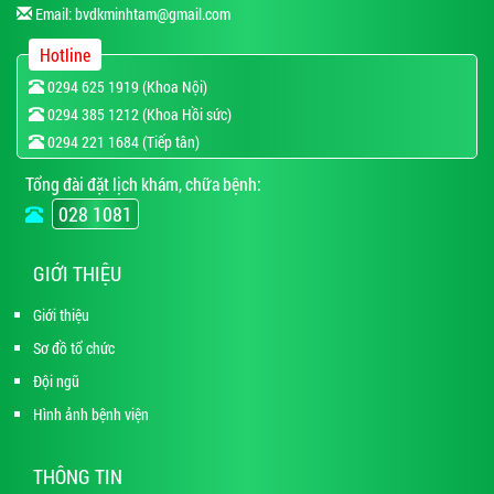
Email:
bvdkminhtam@gmail.com
Hotline
0294 625 1919 (Khoa Nội)
0294 385 1212 (Khoa Hồi sức)
0294 221 1684 (Tiếp tân)
Tổng đài đặt lịch khám, chữa bệnh:
028 1081
GIỚI THIỆU
Giới thiệu
Sơ đồ tổ chức
Đội ngũ
Hình ảnh bệnh viện
THÔNG TIN