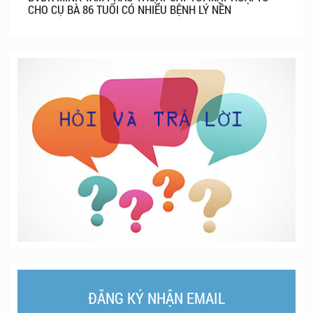
CHO CỤ BÀ 86 TUỔI CÓ NHIỀU BỆNH LÝ NỀN
ĐĂNG KÝ NHẬN EMAIL