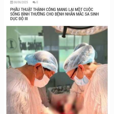
08/06/2025
0
PHẪU THUẬT THÀNH CÔNG MANG LẠI MỘT CUỘC
SỐNG BÌNH THƯỜNG CHO BỆNH NHÂN MẮC SA SINH
DỤC ĐỘ III