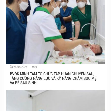
26/06/2025
0
BVĐK MINH TÂM TỔ CHỨC TẬP HUẤN CHUYÊN SÂU,
TĂNG CƯỜNG NĂNG LỰC VÀ KỸ NĂNG CHĂM SÓC MẸ
VÀ BÉ SAU SINH