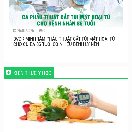
26/05/2025
0
BVĐK MINH TÂM PHẪU THUẬT CẮT TÚI MẬT HOẠI TỬ
CHO CỤ BÀ 86 TUỔI CÓ NHIỀU BỆNH LÝ NỀN
KIẾN THỨC Y HỌC