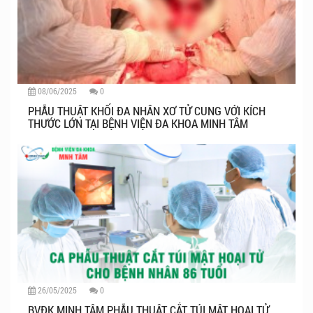
08/06/2025
0
PHẪU THUẬT KHỐI ĐA NHÂN XƠ TỬ CUNG VỚI KÍCH
THƯỚC LỚN TẠI BỆNH VIỆN ĐA KHOA MINH TÂM
26/05/2025
0
BVĐK MINH TÂM PHẪU THUẬT CẮT TÚI MẬT HOẠI TỬ