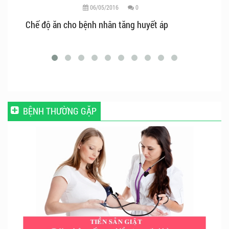
06/05/2016
0
Theo dõi bệnh nhân bị sốt xuất huyết
Tá
BỆNH THƯỜNG GẶP