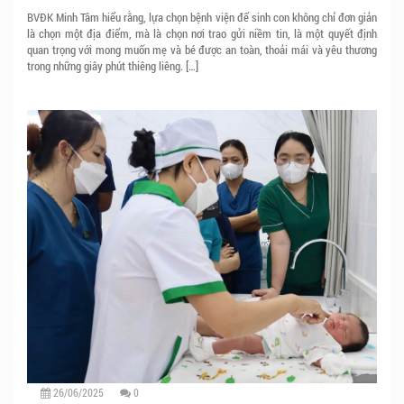
BVĐK Minh Tâm hiểu rằng, lựa chọn bệnh viện để sinh con không chỉ đơn giản
là chọn một địa điểm, mà là chọn nơi trao gửi niềm tin, là một quyết định
quan trọng với mong muốn mẹ và bé được an toàn, thoải mái và yêu thương
trong những giây phút thiêng liêng. […]
26/06/2025
0