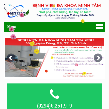
Menu
(0294)6.251.919