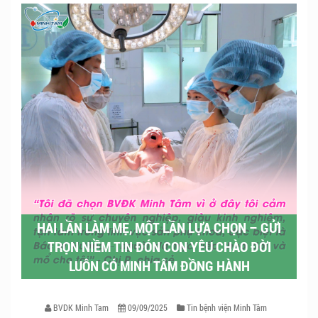
HAI LẦN LÀM MẸ, MỘT LẦN LỰA CHỌN – GỬI
TRỌN NIỀM TIN ĐÓN CON YÊU CHÀO ĐỜI
LUÔN CÓ MINH TÂM ĐỒNG HÀNH
BVDK Minh Tam
09/09/2025
Tin bệnh viện Minh Tâm