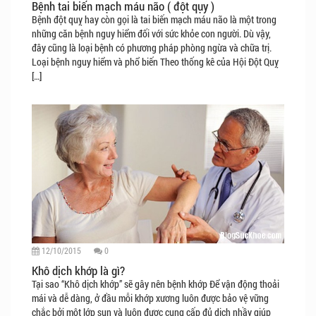
Bệnh tai biến mạch máu não ( đột qụy )
Bệnh đột quỵ hay còn gọi là tai biến mạch máu não là một trong
những căn bệnh nguy hiểm đối với sức khỏe con người. Dù vậy,
đây cũng là loại bệnh có phương pháp phòng ngừa và chữa trị.
Loại bệnh nguy hiểm và phổ biến Theo thống kê của Hội Đột Quỵ
[…]
12/10/2015
0
Khô dịch khớp là gì?
Tại sao “Khô dịch khớp” sẽ gây nên bệnh khớp Để vận động thoải
mái và dễ dàng, ở đầu mỗi khớp xương luôn được bảo vệ vững
chắc bởi một lớp sụn và luôn được cung cấp đủ dịch nhầy giúp