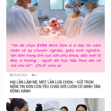
09/09/2025
0
HAI LẦN LÀM MẸ, MỘT LẦN LỰA CHỌN – GỬI TRỌN
NIỀM TIN ĐÓN CON YÊU CHÀO ĐỜI LUÔN CÓ MINH TÂM
ĐỒNG HÀNH