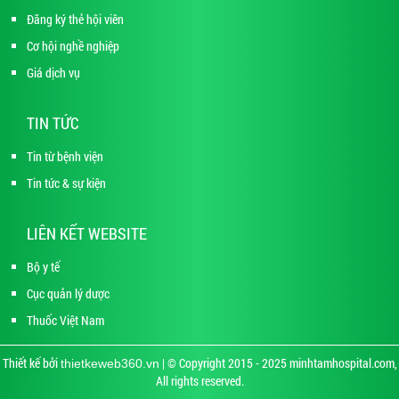
Đăng ký thẻ hội viên
Cơ hội nghề nghiệp
Giá dịch vụ
TIN TỨC
Tin từ bệnh viện
Tin tức & sự kiện
LIÊN KẾT WEBSITE
Bộ y tế
Cục quản lý dược
Thuốc Việt Nam
Thiết kế bởi
| © Copyright 2015 - 2025 minhtamhospital.com,
thietkeweb360.vn
All rights reserved.