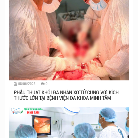
08/06/2025
0
PHẪU THUẬT KHỐI ĐA NHÂN XƠ TỬ CUNG VỚI KÍCH
THƯỚC LỚN TẠI BỆNH VIỆN ĐA KHOA MINH TÂM