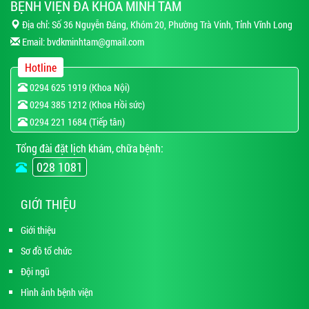
BỆNH VIỆN ĐA KHOA MINH TÂM
Địa chỉ: Số 36 Nguyễn Đáng, Khóm 20, Phường Trà Vinh, Tỉnh Vĩnh Long
Email:
bvdkminhtam@gmail.com
Hotline
0294 625 1919 (Khoa Nội)
0294 385 1212 (Khoa Hồi sức)
0294 221 1684 (Tiếp tân)
Tổng đài đặt lịch khám, chữa bệnh:
028 1081
GIỚI THIỆU
Giới thiệu
Sơ đồ tổ chức
Đội ngũ
Hình ảnh bệnh viện