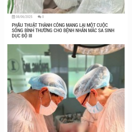
08/06/2025
0
PHẪU THUẬT THÀNH CÔNG MANG LẠI MỘT CUỘC
SỐNG BÌNH THƯỜNG CHO BỆNH NHÂN MẮC SA SINH
DỤC ĐỘ III