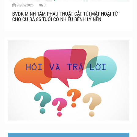
26/05/2025
0
BVĐK MINH TÂM PHẪU THUẬT CẮT TÚI MẬT HOẠI TỬ
CHO CỤ BÀ 86 TUỔI CÓ NHIỀU BỆNH LÝ NỀN