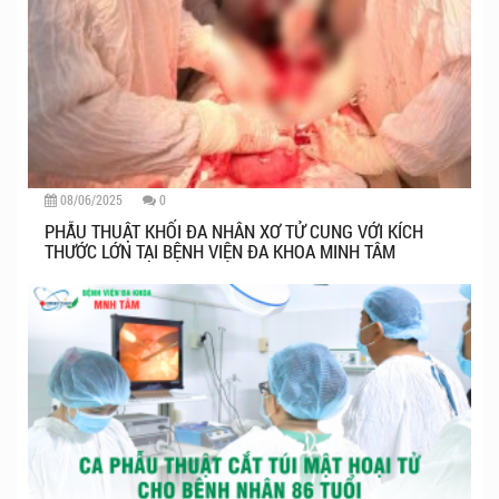
08/06/2025
0
PHẪU THUẬT KHỐI ĐA NHÂN XƠ TỬ CUNG VỚI KÍCH
THƯỚC LỚN TẠI BỆNH VIỆN ĐA KHOA MINH TÂM