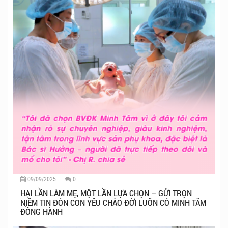
09/09/2025
0
HAI LẦN LÀM MẸ, MỘT LẦN LỰA CHỌN – GỬI TRỌN
NIỀM TIN ĐÓN CON YÊU CHÀO ĐỜI LUÔN CÓ MINH TÂM
ĐỒNG HÀNH