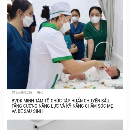
26/06/2025
0
BVĐK MINH TÂM TỔ CHỨC TẬP HUẤN CHUYÊN SÂU,
TĂNG CƯỜNG NĂNG LỰC VÀ KỸ NĂNG CHĂM SÓC MẸ
VÀ BÉ SAU SINH