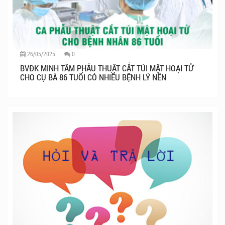
26/05/2025
0
BVĐK MINH TÂM PHẪU THUẬT CẮT TÚI MẬT HOẠI TỬ
CHO CỤ BÀ 86 TUỔI CÓ NHIỀU BỆNH LÝ NỀN