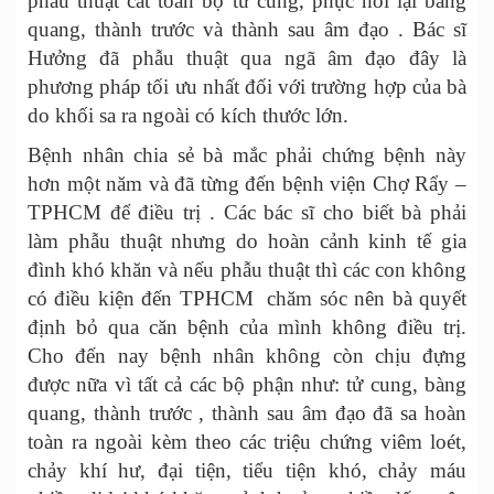
phẫu thuật cắt toàn bộ tử cung, phục hồi lại bàng
quang, thành trước và thành sau âm đạo . Bác sĩ
Hưởng đã phẫu thuật qua ngã âm đạo đây là
phương pháp tối ưu nhất đối với trường hợp của bà
do khối sa ra ngoài có kích thước lớn.
Bệnh nhân chia sẻ bà mắc phải chứng bệnh này
hơn một năm và đã từng đến bệnh viện Chợ Rẩy –
TPHCM để điều trị . Các bác sĩ cho biết bà phải
làm phẫu thuật nhưng do hoàn cảnh kinh tế gia
đình khó khăn và nếu phẫu thuật thì các con không
có điều kiện đến TPHCM chăm sóc nên bà quyết
định bỏ qua căn bệnh của mình không điều trị.
Cho đến nay bệnh nhân không còn chịu đựng
được nữa vì tất cả các bộ phận như: tử cung, bàng
quang, thành trước , thành sau âm đạo đã sa hoàn
toàn ra ngoài kèm theo các triệu chứng viêm loét,
chảy khí hư, đại tiện, tiểu tiện khó, chảy máu