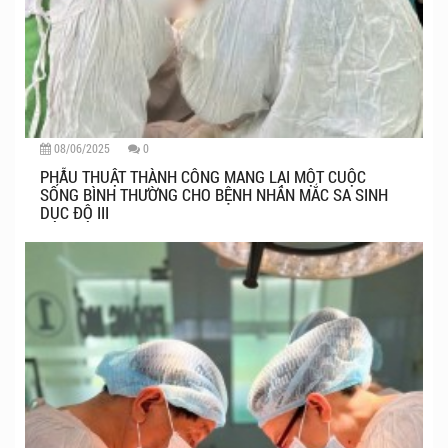
08/06/2025
0
PHẪU THUẬT THÀNH CÔNG MANG LẠI MỘT CUỘC
SỐNG BÌNH THƯỜNG CHO BỆNH NHÂN MẮC SA SINH
DỤC ĐỘ III