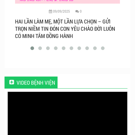
09/09/2025
0
HAI LẦN LÀM MẸ, MỘT LẦN LỰA CHỌN – GỬI
BV
TRỌN NIỀM TIN ĐÓN CON YÊU CHÀO ĐỜI LUÔN
SÂ
CÓ MINH TÂM ĐỒNG HÀNH
CH
VIDEO BỆNH VIỆN