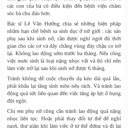
các con của bà có điều kiện đến bệnh viện chăm
sóc bà chu đáo hơn.
Bác sĩ Lê Văn Hưởng chia sẻ những biện pháp
nhằm hạn chế bệnh sa sinh dục ở nữ giới : các sản
phụ sau khi sinh nở, cần được nghỉ ngơi đủ thời
gian cho các cơ và dây chằng vùng đáy chậu co trở
lại. Không lao động sớm trước ba tháng. Nếu công
việc mưu sinh là loại nặng nhọc vất vả thì chỉ nên
làm việc trở lại sau khi sinh nở được 6 tháng.
Tránh không để cuộc chuyển dạ kéo dài quá lâu,
phải khâu lại tầng sinh môn nếu rách. Và tránh lao
động quá sức liên quan đến việc tăng áp lực ổ bụng
đột ngột.
Chị em phụ nữ cũng cần tránh lao động quá nặng
nhọc liên tục. Hoặc phải thay đổi tư thế để nghỉ
ngơi, thư giãn khi làm việc ở tư thế đứng và đi lại