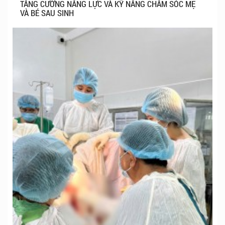
TĂNG CƯỜNG NĂNG LỰC VÀ KỸ NĂNG CHĂM SÓC MẸ
VÀ BÉ SAU SINH