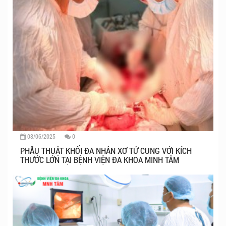
08/06/2025
0
PHẪU THUẬT KHỐI ĐA NHÂN XƠ TỬ CUNG VỚI KÍCH
THƯỚC LỚN TẠI BỆNH VIỆN ĐA KHOA MINH TÂM