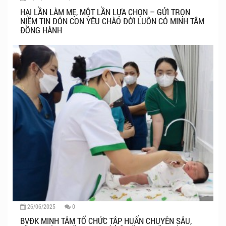
HAI LẦN LÀM MẸ, MỘT LẦN LỰA CHỌN – GỬI TRỌN
NIỀM TIN ĐÓN CON YÊU CHÀO ĐỜI LUÔN CÓ MINH TÂM
ĐỒNG HÀNH
26/06/2025
0
BVĐK MINH TÂM TỔ CHỨC TẬP HUẤN CHUYÊN SÂU,