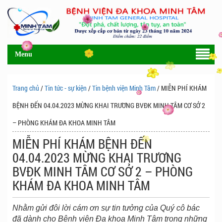
Menu
Trang chủ
/
Tin tức - sự kiện
/
Tin bệnh viện Minh Tâm
/ MIỄN PHÍ KHÁM
BỆNH ĐẾN 04.04.2023 MỪNG KHAI TRƯƠNG BVĐK MINH TÂM CƠ SỞ 2
– PHÒNG KHÁM ĐA KHOA MINH TÂM
MIỄN PHÍ KHÁM BỆNH ĐẾN
04.04.2023 MỪNG KHAI TRƯƠNG
BVĐK MINH TÂM CƠ SỞ 2 – PHÒNG
KHÁM ĐA KHOA MINH TÂM
Nhằm gửi đôi lời cám ơn sự tin tưởng của Quý cô bác
đã dành cho Bệnh viện Đa khoa Minh Tâm trong những